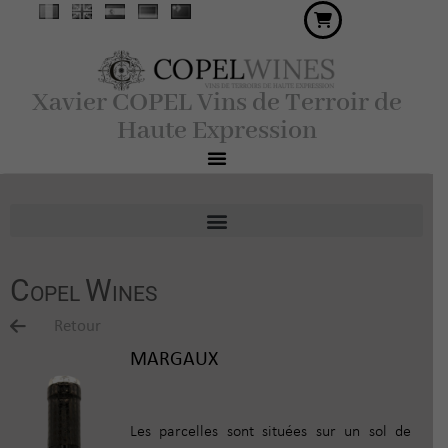
Xavier COPEL Vins de Terroir de
Haute Expression
C
W
OPEL
INES
Retour
MARGAUX
Les parcelles sont situées sur un sol de