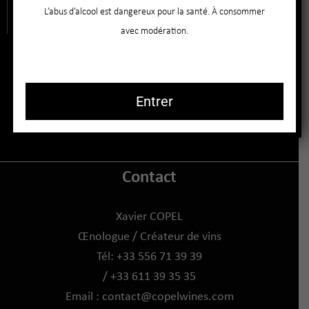
L’abus d’alcool est dangereux pour la santé. À consommer
avec modération.
Entrer
Contact
Xavier COPEL
Œnologue / Créateur de vins
Tél: +33 556 71 39 39
/ +33 611 39 35 35
Email :
contact@copelwines.com