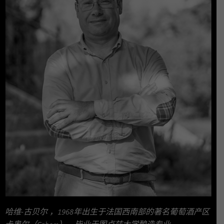
哈维-古贝尔 ，1968年出生于法国西南部的著名葡萄酒产区